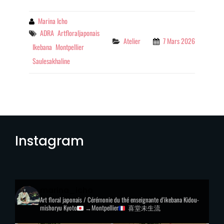
By
Marina Icho
Tags
ADRA
Artfloraljaponais
Categories
Atelier
7 Mars 2026
Ikebana
Montpellier
Saulesakhaline
Instagram
marina_icho
Art floral japonais / Cérémonie du thé
enseignante d'ikebana Kidou-
mishoryu
Kyoto
→Montpellier
喜堂未生流