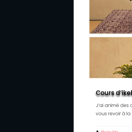
Cours d’ik
J’ai animé des 
vous revoir à la
By
Marina Icho