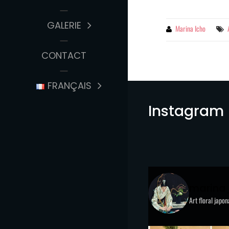
GALERIE
By
Marina Icho
CONTACT
FRANÇAIS
Instagram
marina
Art floral japo