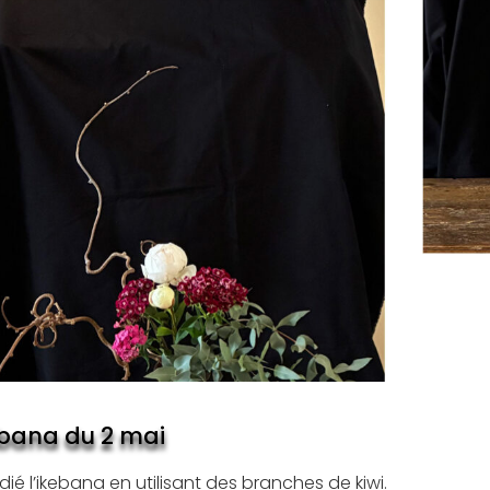
ebana du 2 mai
ié l’ikebana en utilisant des branches de kiwi.