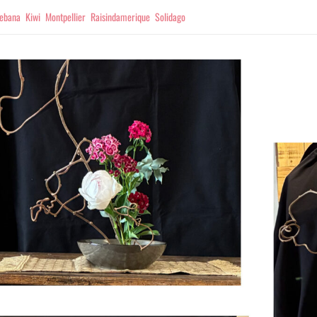
kebana
Kiwi
Montpellier
Raisindamerique
Solidago