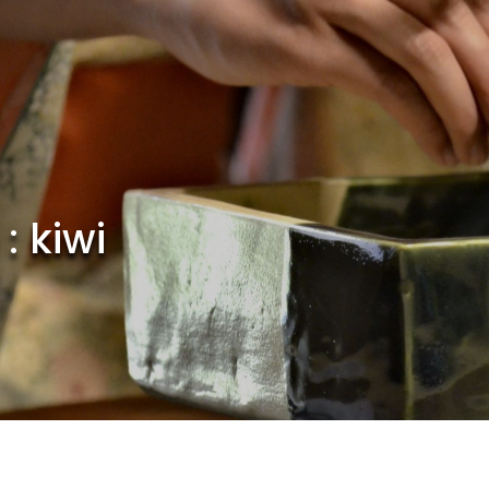
 :
kiwi