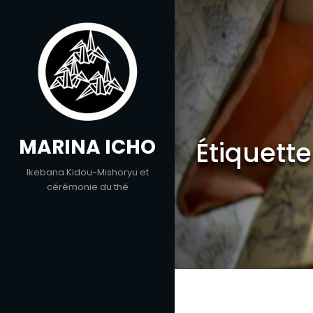
Skip
to
content
MARINA ICHO
Étiquette
Ikebana Kidou-Mishoryu et
cérémonie du thé