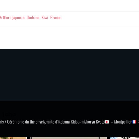
Tags
Artfloraljaponais
Ikebana
Kiwi
Pivoine
_icho
nais / Cérémonie du thé
enseignante d'ikebana Kidou-mishoryu
Kyoto
→Montpellier