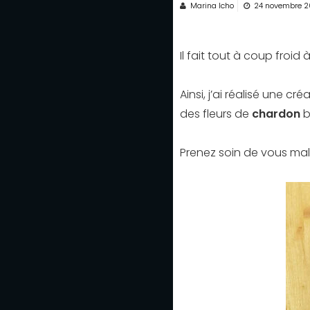
Marina Icho
24 novembre 
Il fait tout à coup froid 
Ainsi, j’ai réalisé une c
des fleurs de
chardon
b
Prenez soin de vous ma