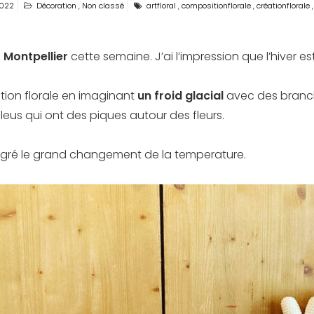
2022
Décoration
,
Non classé
artfloral
,
compositionflorale
,
créationflorale
à
Montpellier
cette semaine. J’ai l’impression que l’hiver est
réation florale en imaginant
un froid glacial
avec des branche
leus qui ont des piques autour des fleurs.
lgré le grand changement de la temperature.