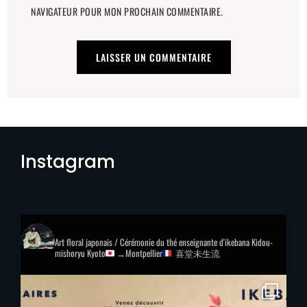
NAVIGATEUR POUR MON PROCHAIN COMMENTAIRE.
Instagram
marina_icho
Art floral japonais / Cérémonie du thé
enseignante d'ikebana Kidou-
mishoryu
Kyoto
→Montpellier
喜堂未生流