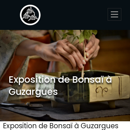
Skip
to
content
Exposition de Bonsaï à
Guzargues
Exposition de Bonsaï à Guzargues