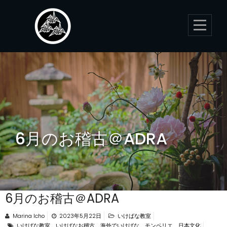
Skip
to
content
6月のお稽古＠ADRA
6月のお稽古＠ADRA
Marina Icho
2023年5月22日
いけばな教室
いけばな教室、いけばなお稽古、海外でいけばな、モンペリエ、日本文化