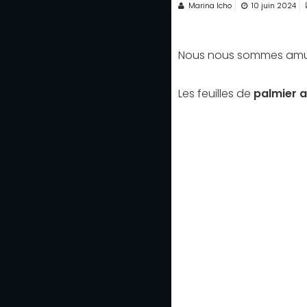
Marina Icho
10 juin 2024
Nous nous sommes amus
Les feuilles de
palmier 