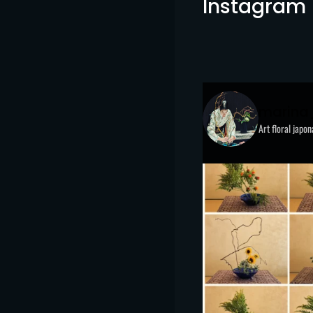
Instagram
marina
Art floral japo