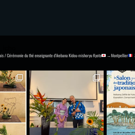
_icho
nais / Cérémonie du thé
enseignante d'ikebana Kidou-mishoryu
Kyoto
→Montpellier