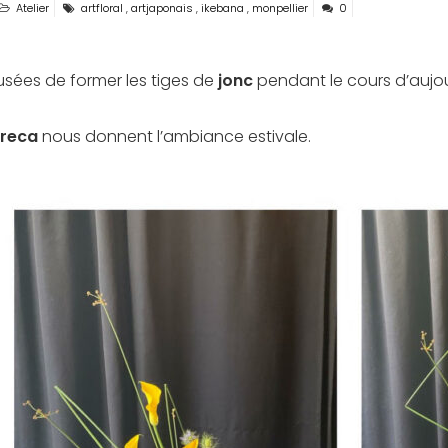
Atelier
artfloral
,
artjaponais
,
ikebana
,
monpellier
0
ées de former les tiges de
jonc
pendant le cours d’aujou
areca
nous donnent l’ambiance estivale.