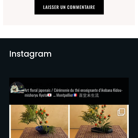
Instagram
marina_icho
Art floral japonais / Cérémonie du thé
enseignante d'ikebana Kidou-
mishoryu
Kyoto
→Montpellier
喜堂未生流