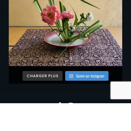
Suivre sur Instagram
CHARGER PLUS
Facebook
Instagram
Copyright © 2026
MARINA ICHO
. All Rights Reserved.
Confidentialité
| Catch Vogue by
Catch Themes