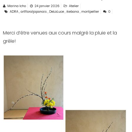
Marina Icho
24 janvier 2026
Atelier
ADRA
,
artfloraljaponais
,
DeLaLuce
,
ikebana
,
montpellier
0
Merci d’être venues aux cours malgré la pluie et la
grêle!