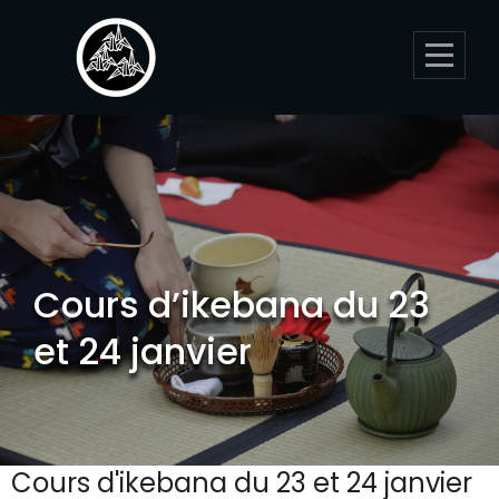
Skip
to
content
Cours d’ikebana du 23
et 24 janvier
Cours d'ikebana du 23 et 24 janvier