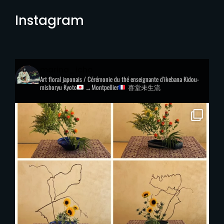
Instagram
marina_icho
Art floral japonais / Cérémonie du thé
enseignante d'ikebana Kidou-
mishoryu
Kyoto
→Montpellier
喜堂未生流