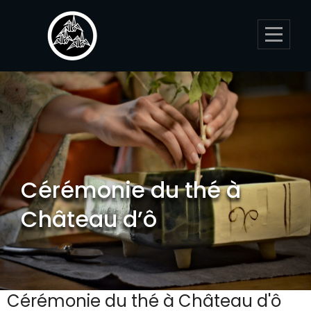
Skip
to
content
Cérémonie du thé à
Château d’ô
Cérémonie du thé à Château d'ô