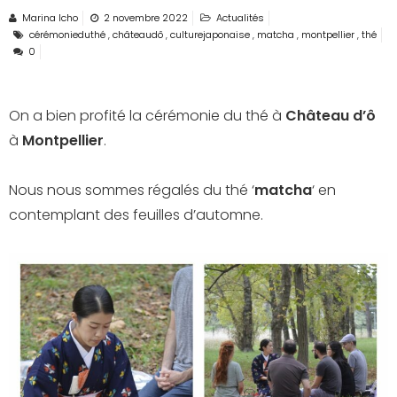
Marina Icho
2 novembre 2022
Actualités
cérémonieduthé
,
châteaudô
,
culturejaponaise
,
matcha
,
montpellier
,
thé
0
On a bien profité la cérémonie du thé à
Château d’ô
à
Montpellier
.
Nous nous sommes régalés du thé ‘
matcha
‘ en
contemplant des feuilles d’automne.