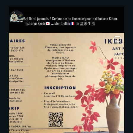
marina_icho
Art floral japonais / Cérémonie du thé
enseignante d'ikebana Kidou-
mishoryu
Kyoto
→Montpellier
喜堂未生流