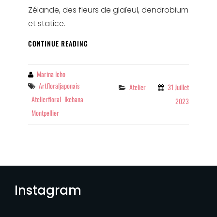
Zélande, des fleurs de glaïeul, dendrobium
et statice.
COURS
CONTINUE READING
PRIVÉ
D’IKEBANA
By
Marina Icho
Tags
Artfloraljaponais
Categories
Atelier
31 Juillet
Atelierfloral
Ikebana
2023
Montpellier
Instagram