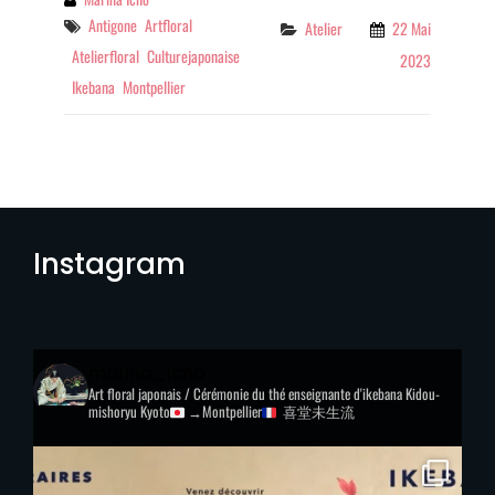
Tags
Antigone
Artfloral
Categories
Atelier
22 Mai
Atelierfloral
Culturejaponaise
2023
Ikebana
Montpellier
Instagram
marina_icho
Art floral japonais / Cérémonie du thé
enseignante d'ikebana Kidou-
mishoryu
Kyoto
→Montpellier
喜堂未生流