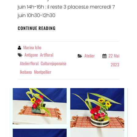
juin 14h-16h : il reste 3 placesLe mercredi 7
juin 10h30-12h30
ATELIER
CONTINUE READING
D’IKEBANA
EN
JUIN
By
Marina Icho
À
Tags
Antigone
Artfloral
Categories
Atelier
22 Mai
L’ADRA
Atelierfloral
Culturejaponaise
2023
Ikebana
Montpellier